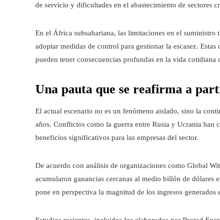
de servicio y dificultades en el abastecimiento de sectores cr
En el África subsahariana, las limitaciones en el suministr
adoptar medidas de control para gestionar la escasez. Estas
pueden tener consecuencias profundas en la vida cotidiana d
Una pauta que se reafirma a parti
El actual escenario no es un fenómeno aislado, sino la cont
años. Conflictos como la guerra entre Rusia y Ucrania han co
beneficios significativos para las empresas del sector.
De acuerdo con análisis de organizaciones como Global Witn
acumularon ganancias cercanas al medio billón de dólares en 
pone en perspectiva la magnitud de los ingresos generados 
Estudios recientes, incluidos los elaborados por Rystad Ene