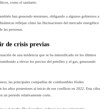
íticos, como el sanitario.
o también han generado tensiones, obligando a algunos gobiernos a
 dinámicas reflejan cómo las fluctuaciones del mercado energético
e las personas.
r de crisis previas
inuación de una tendencia que se ha intensificado en los últimos
ntribuido a elevar los precios del petróleo y el gas, generando
ess, las principales compañías de combustibles fósiles
los años posteriores al inicio de ese conflicto en 2022. Esta cifra
en un periodo relativamente corto.
rgy y el medio The Guardian, indican que las principales