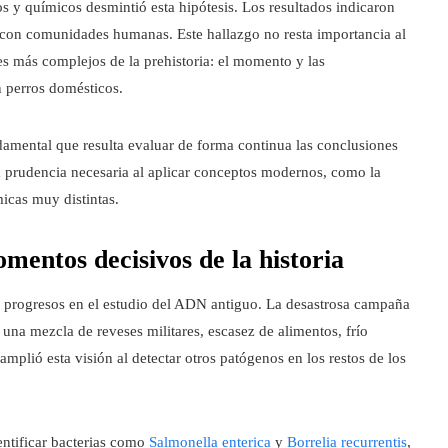
os y químicos desmintió esta hipótesis. Los resultados indicaron
n con comunidades humanas. Este hallazgo no resta importancia al
es más complejos de la prehistoria: el momento y las
n perros domésticos.
ndamental que resulta evaluar de forma continua las conclusiones
la prudencia necesaria al aplicar conceptos modernos, como la
icas muy distintas.
entos decisivos de la historia
os progresos en el estudio del ADN antiguo. La desastrosa campaña
 una mezcla de reveses militares, escasez de alimentos, frío
amplió esta visión al detectar otros patógenos en los restos de los
entificar bacterias como
Salmonella enterica
y
Borrelia recurrentis
,