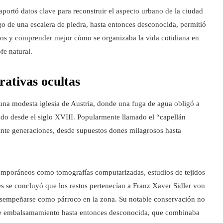
rtó datos clave para reconstruir el aspecto urbano de la ciudad
zgo de una escalera de piedra, hasta entonces desconocida, permitió
pacios y comprender mejor cómo se organizaba la vida cotidiana en
fe natural.
ativas ocultas
una modesta iglesia de Austria, donde una fuga de agua obligó a
do desde el siglo XVIII. Popularmente llamado el “capellán
ante generaciones, desde supuestos dones milagrosos hasta
temporáneos como tomografías computarizadas, estudios de tejidos
es se concluyó que los restos pertenecían a Franz Xaver Sidler von
desempeñarse como párroco en la zona. Su notable conservación no
 de embalsamamiento hasta entonces desconocida, que combinaba