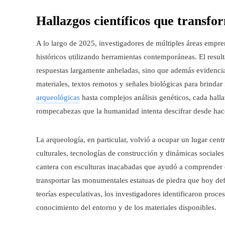
Hallazgos científicos que transf
A lo largo de 2025, investigadores de múltiples áreas empr
históricos utilizando herramientas contemporáneas. El resul
respuestas largamente anheladas, sino que además evidencia
materiales, textos remotos y señales biológicas para brinda
arqueológicas
hasta complejos análisis genéticos, cada hal
rompecabezas que la humanidad intenta descifrar desde hace
La arqueología, en particular, volvió a ocupar un lugar central
culturales, tecnologías de construcción y dinámicas sociale
cantera con esculturas inacabadas que ayudó a comprender 
transportar las monumentales estatuas de piedra que hoy defin
teorías especulativas, los investigadores identificaron proc
conocimiento del entorno y de los materiales disponibles.