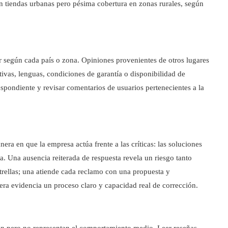
n tiendas urbanas pero pésima cobertura en zonas rurales, según
r según cada país o zona. Opiniones provenientes de otros lugares
tivas, lenguas, condiciones de garantía o disponibilidad de
spondiente y revisar comentarios de usuarios pertenecientes a la
era en que la empresa actúa frente a las críticas: las soluciones
a. Una ausencia reiterada de respuesta revela un riesgo tanto
rellas; una atiende cada reclamo con una propuesta y
mera evidencia un proceso claro y capacidad real de corrección.
ón pero no representan el comportamiento medio. Leer reseñas