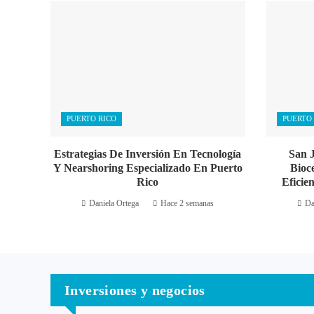
PUERTO RICO
PUERTO 
Estrategias De Inversión En Tecnología
San 
Y Nearshoring Especializado En Puerto
Bioc
Rico
Eficie
Daniela Ortega
Hace 2 semanas
Da
Inversiones y negocios