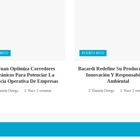
RICO
PUERTO RICO
Juan Optimiza Corredores
Bacardí Redefine Su Produc
eánicos Para Potenciar La
Innovación Y Responsabi
ncia Operativa De Empresas
Ambiental
niela Ortega
Hace 2 semanas
Daniela Ortega
Hace 2 se