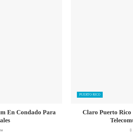
PUERTO RICO
um En Condado Para
Claro Puerto Rico 
ales
Telecom
na