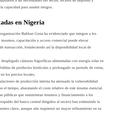
ajustados a las necesidades del sector, recibos de depósito y
la capacidad para asumir riesgos.
adas en Nigeria
 organización Babban Gona ha evidenciado que integrar a los
e insumos, capacitación y acceso comercial puede elevar
e transacción, fortaleciendo así la disponibilidad local de
splegado cámaras frigoríficas alimentadas con energía solar en
érdidas de productos hortícolas y prolongado su periodo de venta,
en los precios locales.
talaciones de producción interna ha atenuado la vulnerabilidad
on el tiempo, abaratando el costo relativo de este insumo esencial.
vas públicas que suministran insumos y financiamiento a los
espaldo del banco central dirigidos al sector) han estimulado la
mentos clave, aunque aún requieren un mayor refinamiento en su